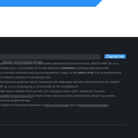
Zapisz się
Wpisz swój adres email
adzam się na otrzymywanie od Wałbrzyskiej Specjalnej Strefy Ekonomicznej „INVEST-PARK” sp. z o.o.
siedzibą przy ul. Uczniowskiej 16, 58-306 Wałbrzych,
newslettera
, zawierającego aktualności
az informacje handlowe dotyczące jej działalności i usług, na mój
adres e-mail,
oraz na przetwarzanie
ich danych osobowych w powyższym celu.
ministratorem podanych danych osobowych jest Wałbrzyska Specjalna Strefa Ekonomiczna „INVEST-
RK” sp. z o.o. z siedzibą przy ul. Uczniowskiej 16, 58-306 Wałbrzych.
odę można w każdej chwili wycofać, m.in. wysyłając maila o treści: „Wypisz się” na adres
wsletter@invest-park.com.pl
. Można wnieść sprzeciw wobec przetwarzania danych na potrzeby
rketingu bezpośredniego.
czegółowe informacje znajdują się w
Polityce Prywatności
oraz w
Regulaminie Newslettera
.