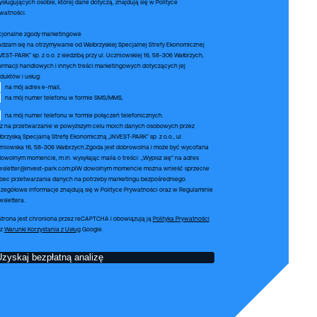
ysługujących osobie, której dane dotyczą, znajdują się w
Polityce
watności.
cjonalne zgody marketingowe
dzam się na otrzymywanie od Wałbrzyskiej Specjalnej Strefy Ekonomicznej
VEST-PARK” sp. z o.o. z siedzibą przy ul. Uczniowskiej 16, 58-306 Wałbrzych,
ormacji handlowych i innych treści marketingowych dotyczących jej
duktów i usług:
na mój adres e-mail,
na mój numer telefonu w formie SMS/MMS,
sletter_checkbox_consent
na mój numer telefonu w formie połączeń telefonicznych.
z na przetwarzanie w powyższym celu moich danych osobowych przez
brzyską Specjalną Strefę Ekonomiczną „INVEST-PARK” sp. z o.o., ul.
niowska 16, 58-306 Wałbrzych.Zgoda jest dobrowolna i może być wycofana
owolnym momencie, m.in. wysyłając maila o treści:
,,Wypisz się"
na adres
sletter@invest-park.com.pl
W dowolnym momencie można wnieść sprzeciw
ec przetwarzania danych na potrzeby marketingu bezpośredniego.
zegółowe informacje znajdują się w
Polityce Prywatności
oraz w
Regulaminie
slettera
.
APTCHA
strona jest chroniona przez reCAPTCHA i obowiązują ją
Polityka Prywatności
az
Warunki Korzystania z Usług
Google.