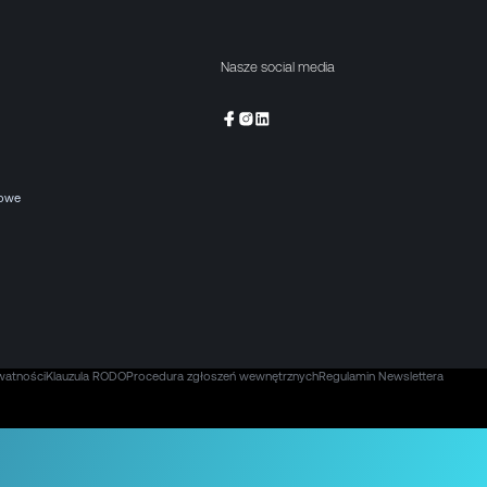
Nasze social media
kowe
watności
Klauzula RODO
Procedura zgłoszeń wewnętrznych
Regulamin Newslettera