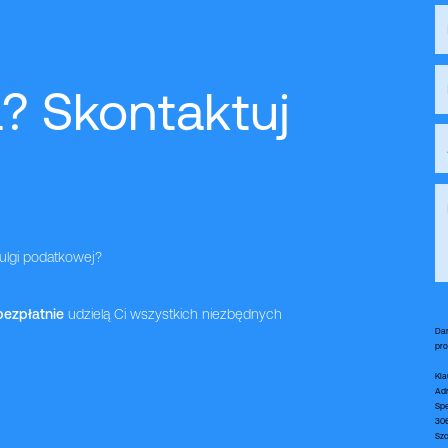
? Skontaktuj
 ulgi podatkowej?
bezpłatnie
udzielą Ci wszystkich niezbędnych
new
Dan
pro
Kla
Adm
Spe
306
Szc