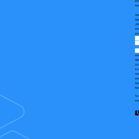
prz
Pry
Op
Zga
„IN
inf
pro
new
ora
Wał
Ucz
w d
new
wob
Szc
New
C
Ta 
or