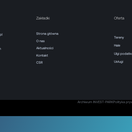
Zakładki
Oferta
Strona główna
pl
Tereny
O nas
Hale
Aktualności
h
Ulgi podat
Kontakt
Usługi
CSR
Archiwum INVEST-PARK
Polityka pry