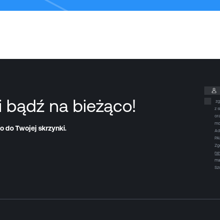
i bądź na bieżąco!
zg
z 
or
mo
o do Twojej skrzynki.
Ad
PA
Zg
ne
ma
Sz