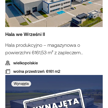
Hala we Wrześni II
Hala produkcyjno – magazynowa o
powierzchni 6161,53 m² z zapleczem
biurowym
wielkopolskie
wolna przestrzeń: 6161 m2
Hala
we Wrześni
Wynajęta
II