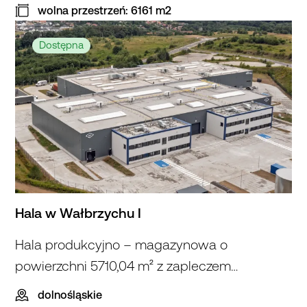
wolna przestrzeń: 6161 m2
Hala
we Wrześni
Dostępna
II
Hala w Wałbrzychu I
Hala produkcyjno – magazynowa o
powierzchni 5710,04 m² z zapleczem
biurowym
dolnośląskie