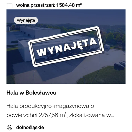
wolna przestrzeń: 1 584,48 m²
Hala
w Wałbrzychu
Wynajęta
I
Hala w Bolesławcu
Hala produkcyjno-magazynowa o
powierzchni 2757,56 m², zlokalizowana w
Bolesławcu, w województwie dolnośląskim.
dolnośląskie