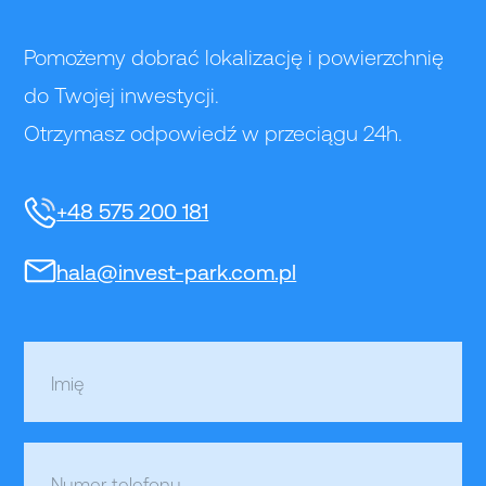
Pomożemy dobrać lokalizację i powierzchnię
do Twojej inwestycji.
Otrzymasz odpowiedź w przeciągu 24h.
+48 575 200 181
hala@invest-park.com.pl
Imię
Numer telefonu