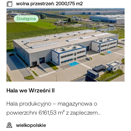
wolna przestrzeń: 2000,175 m2
Hala
w Brzegu
Dostępna
Hala we Wrześni II
Hala produkcyjno – magazynowa o
powierzchni 6161,53 m² z zapleczem
biurowym
wielkopolskie