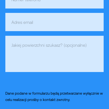
Adres email
Jakiej powierzchni szukasz? (opcjonalne)
newsletter_checkbox_consent
Dane podane w formularzu będą przetwarzane wyłącznie w
celu realizacji prośby o kontakt zwrotny.