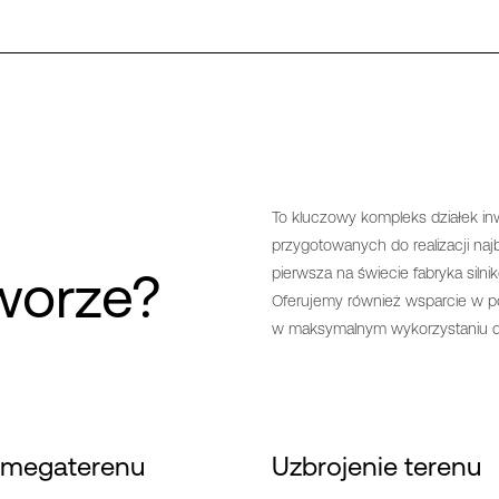
To kluczowy kompleks działek in
przygotowanych do realizacji naj
worze?
pierwsza na świecie fabryka sil
Oferujemy również wsparcie w 
w maksymalnym wykorzystaniu d
 megaterenu
Uzbrojenie terenu