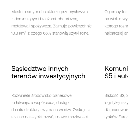
Miasto o silnym charakterze przemysłowym,
Ogromny tere
z dominującymi branżami: chemiczną,
na wielkie wy
metalową i spożywczą. Zajmuje powierzchnię
którego rozm
18,8 km², z czego 66% stanowią użytki rolne.
najbardziej 
Sąsiedztwo innych
Komunik
terenów inwestycyjnych
S5 i au
Rozwinięte środowisko biznesowe
Bliskość S3,
to łatwiejsza współpraca, dostęp
logistykę i s
do infrastruktury i wymiana wiedzy. Zyskujesz
dla pracowni
szansę na szybki rozwój i nowe możliwości.
rynków Europ