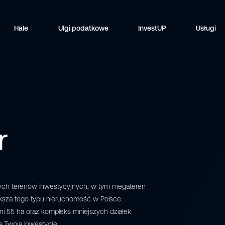
Hale
Ulgi podatkowe
InvestUP
Usługi
r
ych terenów inwestycyjnych, w tym megateren
ększa tego typu nieruchomość w Polsce.
ni 55 ha oraz kompleks mniejszych działek
a Twoją inwestycję.