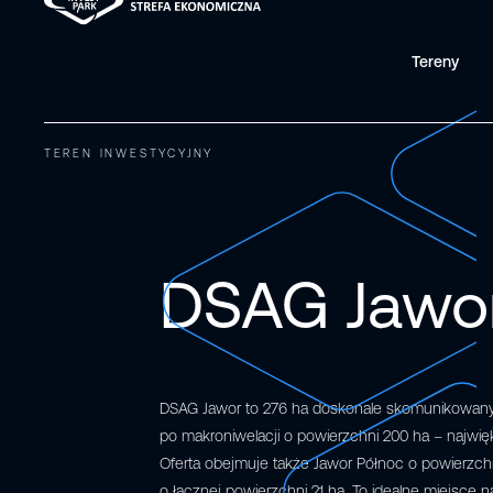
Tereny
TEREN INWESTYCYJNY
DSAG Jawo
DSAG Jawor to 276 ha doskonale skomunikowan
po makroniwelacji o powierzchni 200 ha – najwi
Oferta obejmuje także Jawor Północ o powierzch
o łącznej powierzchni 21 ha. To idealne miejsce n