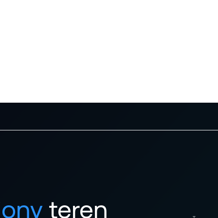
jony
teren