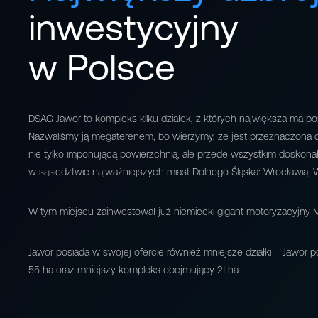
inwestycyjny
w Polsce
DSAG Jawor to kompleks kilku działek, z których największa ma p
Nazwaliśmy ją megaterenem, bo wierzymy, że jest przeznaczona d
nie tylko imponującą powierzchnią, ale przede wszystkim doskonałą
w sąsiedztwie najważniejszych miast Dolnego Śląska: Wrocławia, Wa
W tym miejscu zainwestował już niemiecki gigant motoryzacyjny
Jawor posiada w swojej ofercie również mniejsze działki – Jawor 
55 ha oraz mniejszy kompleks obejmujący 21 ha.