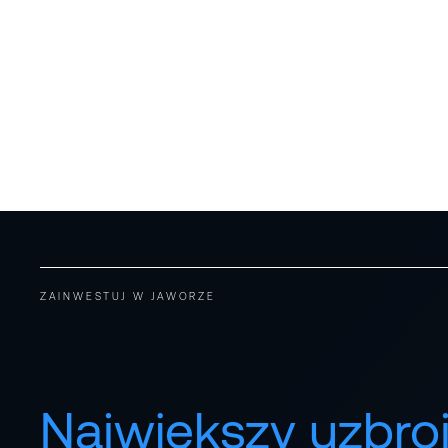
ZAINWESTUJ W JAWORZE
Największy uzbro