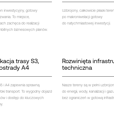
n inwestycyjny, gotowy
Uzbrojony, całkowicie płaski tere
zwania. To miejsce,
po makroniwelacji gotowy
ach zachęca do realizacji
do natychmiastowej inwestycji.
ambitnych biznesowych planów.
acja trasy S3,
Rozwinięta infrastr
tostrady A4
techniczna
 S5 i A4 zapewnia sprawną
Nasze tereny są w pełni uzbrojo
zybki transport. To wygodny dojazd
do energii, wody, kanalizacji i gaz
ków i dostęp do kluczowych
bez ograniczeń w gotową infrastr
y.