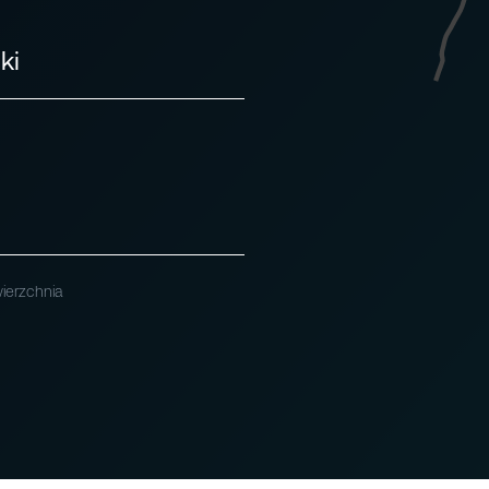
ki
ierzchnia