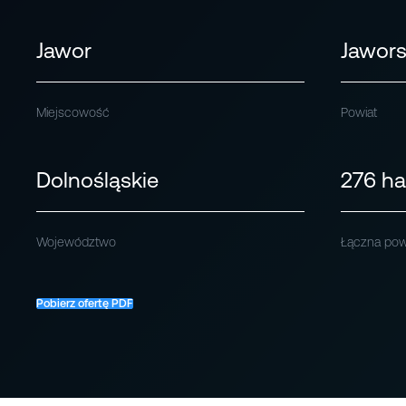
Jawor
Jawors
Miejscowość
Powiat
Dolnośląskie
276 ha
Województwo
Łączna pow
Pobierz ofertę PDF