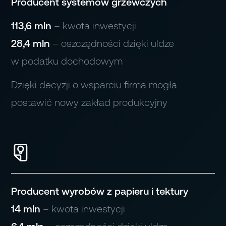
Producent systemów grzewczych
113,6 mln
– kwota inwestycji
Reklamowa
28,4 mln
– oszczędności dzięki uldze
w podatku dochodowym
Tworzywa
Dzięki decyzji o wsparciu firma mogła
postawić nowy zakład produkcyjny
Recykling
Jubilerska
Producent wyrobów z papieru i tektury
14 mln
– kwota inwestycji
Lotnicza