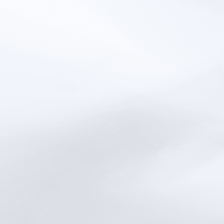
IT i nowe technologie
Ksiegowość i rachunkowość
Badania naukowe i B+R
Magazynowanie i logistyka