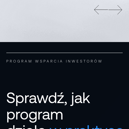
Inżynieria i architektura
Przemysł i produkcja
Automotive
PROGRAM WSPARCIA INWESTORÓW
Meblarska
Sprawdź, jak
Opakowania
program