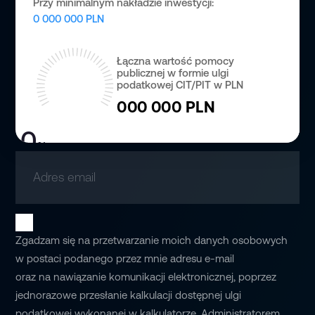
Przy minimalnym nakładzie inwestycji:
0 000 000 PLN
Łączna wartość pomocy
publicznej w formie ulgi
podatkowej CIT/PIT w
PLN
000 000
PLN
0
%
z możliwych 00%
Adres email
Zgadzam się na przetwarzanie moich danych osobowych
w postaci podanego przez mnie adresu e-mail
oraz na nawiązanie komunikacji elektronicznej, poprzez
jednorazowe przesłanie kalkulacji dostępnej ulgi
podatkowej wykonanej w kalkulatorze. Administratorem