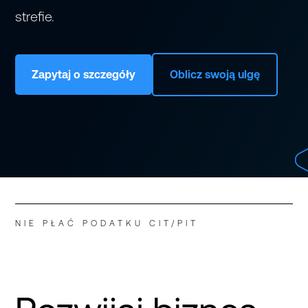
strefie.
Zapytaj o szczegóły
Oblicz swoją ulgę
NIE PŁAĆ PODATKU CIT/PIT