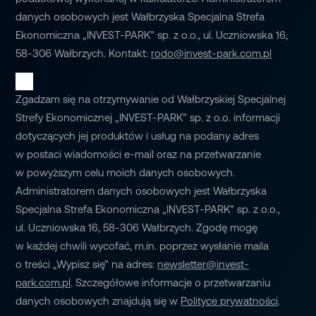
danych osobowych jest Wałbrzyska Specjalna Strefa
Ekonomiczna „INVEST-PARK” sp. z o.o., ul. Uczniowska 16,
58-306 Wałbrzych. Kontakt:
rodo@invest-park.com.pl
Zgadzam się na otrzymywanie od Wałbrzyskiej Specjalnej
Strefy Ekonomicznej „INVEST-PARK” sp. z o.o. informacji
dotyczących jej produktów i usług na podany adres
w postaci wiadomości e-mail oraz na przetwarzanie
w powyższym celu moich danych osobowych.
Administratorem danych osobowych jest Wałbrzyska
Specjalna Strefa Ekonomiczna „INVEST-PARK” sp. z o.o.,
ul. Uczniowska 16, 58-306 Wałbrzych. Zgodę mogę
w każdej chwili wycofać, m.in. poprzez wysłanie maila
o treści „Wypisz się” na adres:
newsletter@invest-
park.com.pl
. Szczegółowe informacje o przetwarzaniu
danych osobowych znajdują się w
Polityce prywatności
.