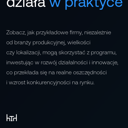
działa
w praktyce
Farmaceutyczna
Chemiczna
Zobacz, jak przykładowe firmy, niezależnie
od branży produkcyjnej, wielkości
czy lokalizacji, mogą skorzystać z programu,
Metalurgiczna
inwestując w rozwój działalności i innowacje,
co przekłada się na realne oszczędności
Maszynowa
i wzrost konkurencyjności na rynku.
Budowlana
Spożywcza