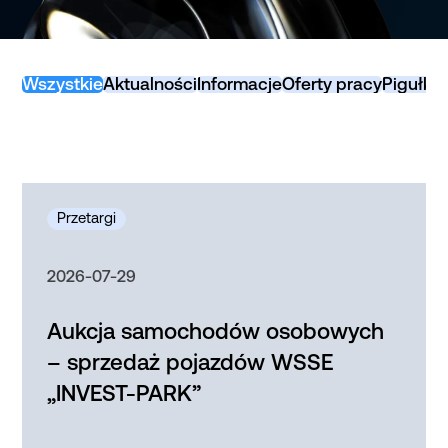
Wszystkie
Aktualności
Informacje
Oferty pracy
Pigułki
2026-07-29
Aukcja samochodów osobowych
– sprzedaż pojazdów WSSE
„INVEST-PARK”