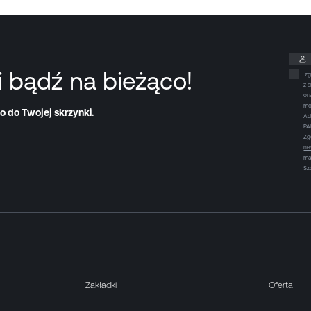
i bądź na bieżąco!
zg
z 
or
mo
o do Twojej skrzynki.
Ad
PA
Zg
ne
ma
Sz
Zakładki
Oferta