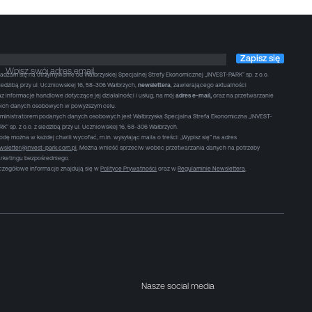
Zapisz się
Wpisz swój adres email
adzam się na otrzymywanie od Wałbrzyskiej Specjalnej Strefy Ekonomicznej „INVEST-PARK” sp. z o.o.
siedzibą przy ul. Uczniowskiej 16, 58-306 Wałbrzych,
newslettera
, zawierającego aktualności
az informacje handlowe dotyczące jej działalności i usług, na mój
adres e-mail,
oraz na przetwarzanie
ich danych osobowych w powyższym celu.
ministratorem podanych danych osobowych jest Wałbrzyska Specjalna Strefa Ekonomiczna „INVEST-
RK” sp. z o.o. z siedzibą przy ul. Uczniowskiej 16, 58-306 Wałbrzych.
odę można w każdej chwili wycofać, m.in. wysyłając maila o treści: „Wypisz się” na adres
wsletter@invest-park.com.pl
. Można wnieść sprzeciw wobec przetwarzania danych na potrzeby
rketingu bezpośredniego.
czegółowe informacje znajdują się w
Polityce Prywatności
oraz w
Regulaminie Newslettera
.
Nasze social media