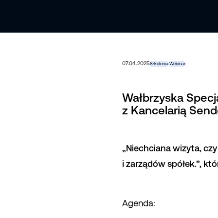
07.04.2025
Szkolenia
Webinar
Wałbrzyska Specj
z Kancelarią Send
„Niechciana wizyta, cz
i zarządów spółek.”, któ
Agenda: