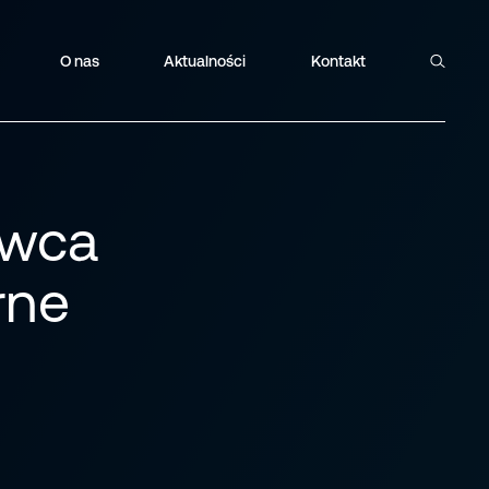
O nas
Aktualności
Kontakt
Szukaj
awca
rne