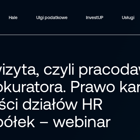
Hale
Ulgi podatkowe
InvestUP
Usługi
izyta, czyli pracod
kuratora. Prawo ka
ści działów HR
półek – webinar