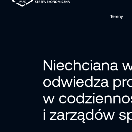
Tereny
Niechciana w
odwiedza pro
w codzienno
i zarządów s