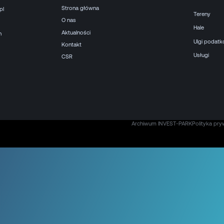
Strona główna
pl
Tereny
O nas
Hale
Aktualności
h
Ulgi podat
Kontakt
Usługi
CSR
Archiwum INVEST-PARK
Polityka pry