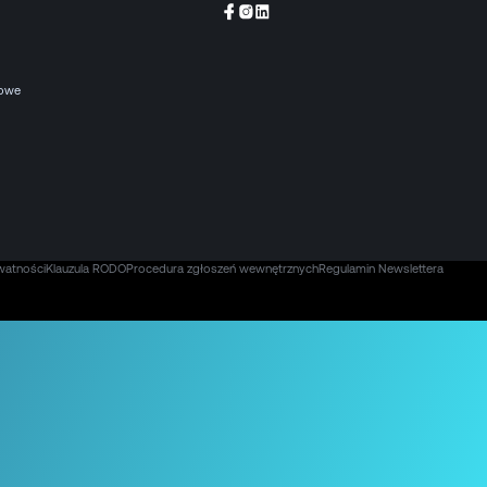
kowe
watności
Klauzula RODO
Procedura zgłoszeń wewnętrznych
Regulamin Newslettera