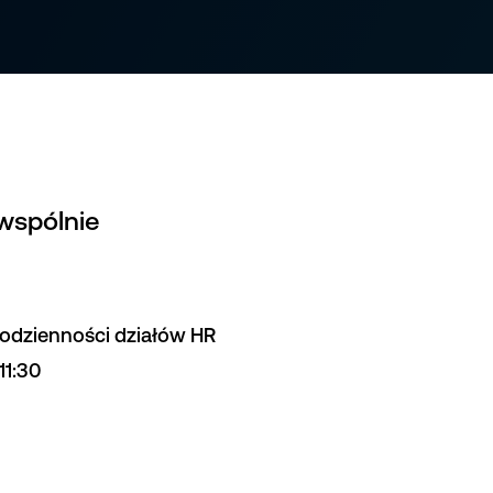
wspólnie
codzienności działów HR
11:30