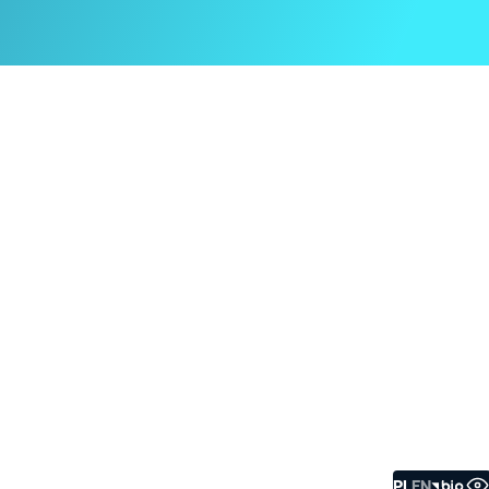
Biulety
Ust
PL
EN