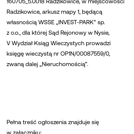
160705_5.0018 Radzikowice, w miejscowości
Radzikowice, arkusz mapy 1, będącą
własnością WSSE „INVEST-PARK” sp.
z o.o., dla której Sąd Rejonowy w Nysie,
V Wydział Ksiąg Wieczystych prowadzi
księgę wieczystą nr OP1N/00087559/0,
zwaną dalej „Nieruchomością”.
Pełna treść ogłoszenia znajduje się
w załączniku: