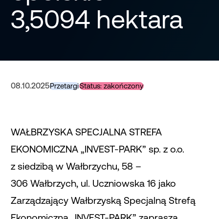
3,5094 hektara
08.10.2025
Przetargi
Status: zakończony
WAŁBRZYSKA SPECJALNA STREFA
EKONOMICZNA „INVEST-PARK” sp. z o.o.
z siedzibą w Wałbrzychu, 58 –
306 Wałbrzych, ul. Uczniowska 16 jako
Zarządzający Wałbrzyską Specjalną Strefą
Ekonomiczną „INVEST-PARK” zaprasza