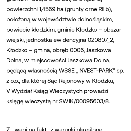
powierzchni 1,4569 ha (grunty orne RIIIb),
położoną w województwie dolnośląskim,
powiecie kłodzkim, gminie Kłodzko – obszar
wiejski, jednostka ewidencyjna 020807_2,
Kłodzko – gmina, obręb 0006, Jaszkowa
Dolna, w miejscowości Jaszkowa Dolna,
będącą własnością WSSE „INVEST-PARK” sp.
z o.o., dla której Sąd Rejonowy w Kłodzku,
V Wydział Ksiąg Wieczystych prowadzi
księgę wieczystą nr SW1K/00095603/8.
Z uwagi na fakt, iż warunki określone