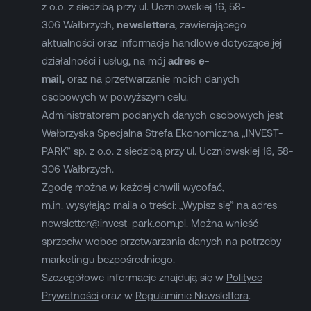
z o.o. z siedzibą przy ul. Uczniowskiej 16, 58-
306 Wałbrzych,
newslettera
, zawierającego
aktualności oraz informacje handlowe dotyczące jej
działalności i usług, na mój
adres e-
mail,
oraz na przetwarzanie moich danych
osobowych w powyższym celu.
Administratorem podanych danych osobowych jest
Wałbrzyska Specjalna Strefa Ekonomiczna „INVEST-
PARK” sp. z o.o. z siedzibą przy ul. Uczniowskiej 16, 58-
306 Wałbrzych.
Zgodę można w każdej chwili wycofać,
m.in. wysyłając maila o treści: „Wypisz się” na adres
newsletter@invest-park.com.pl
. Można wnieść
sprzeciw wobec przetwarzania danych na potrzeby
marketingu bezpośredniego.
Szczegółowe informacje znajdują się w
Polityce
Prywatności
oraz w
Regulaminie Newslettera
.