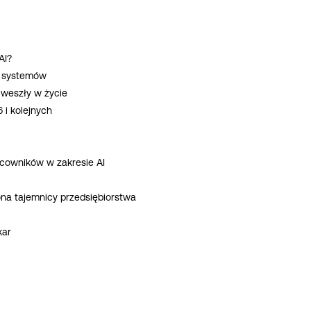
AI?
ja systemów
ż weszły w życie
 i kolejnych
cowników w zakresie AI
ona tajemnicy przedsiębiorstwa
kar