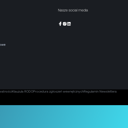
Nasze social media
kowe
watności
Klauzula RODO
Procedura zgłoszeń wewnętrznych
Regulamin Newslettera