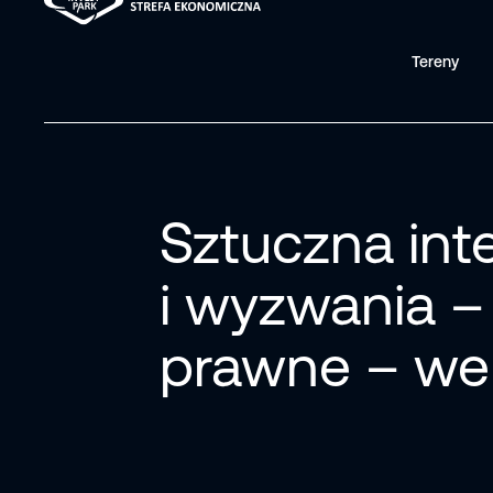
Tereny
Sztuczna int
i wyzwania –
prawne – we