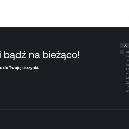
i bądź na bieżąco!
zg
z 
or
mo
o do Twojej skrzynki.
Ad
PA
Zg
ne
ma
Sz