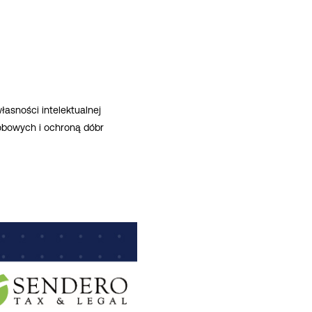
asności intelektualnej
obowych i ochroną dóbr