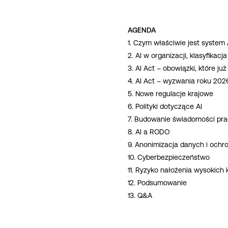
AGENDA
1. Czym właściwie jest system 
2. AI w organizacji, klasyfikac
3. AI Act – obowiązki, które ju
4. AI Act – wyzwania roku 2026
5. Nowe regulacje krajowe
6. Polityki dotyczące AI
7. Budowanie świadomości pra
8. AI a RODO
9. Anonimizacja danych i ochr
10. Cyberbezpieczeństwo
11. Ryzyko nałożenia wysokich 
12. Podsumowanie
13. Q&A