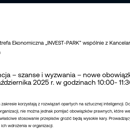
trefa Ekonomiczna „INVEST-PARK” wspólnie z Kancelar
m
encja – szanse i wyzwania – nowe obowiązk
ździernika 2025 r. w godzinach 10:00- 11:
akresie korzystają z rozwiązań opartych na sztucznej inteligencji. D
ganizacji, nie można jednak pomijać obowiązków prawnych, które wes
iewłaściwe stosowanie przepisów grozić będą wysokie kary. Prowadzą
ich wdrożenia w organizacji.