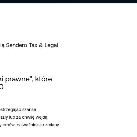
ią Sendero Tax & Legal
i prawne”, które
30
ostrzegając szanse
zły lub za chwilę wejdą
cy omówi najważniejsze zmiany