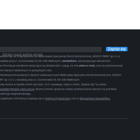
Zapisz się
Wpisz swój adres email
adzam się na otrzymywanie od Wałbrzyskiej Specjalnej Strefy Ekonomicznej „INVEST-PARK” sp. z o.o.
siedzibą przy ul. Uczniowskiej 16, 58-306 Wałbrzych,
newslettera
, zawierającego aktualności
az informacje handlowe dotyczące jej działalności i usług, na mój
adres e-mail,
oraz na przetwarzanie
ich danych osobowych w powyższym celu.
ministratorem podanych danych osobowych jest Wałbrzyska Specjalna Strefa Ekonomiczna „INVEST-
RK” sp. z o.o. z siedzibą przy ul. Uczniowskiej 16, 58-306 Wałbrzych.
odę można w każdej chwili wycofać, m.in. wysyłając maila o treści: „Wypisz się” na adres
wsletter@invest-park.com.pl
. Można wnieść sprzeciw wobec przetwarzania danych na potrzeby
rketingu bezpośredniego.
czegółowe informacje znajdują się w
Polityce Prywatności
oraz w
Regulaminie Newslettera
.