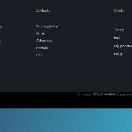
Zakładki
Oferta
Strona główna
pl
Tereny
O nas
Hale
Aktualności
h
Ulgi podat
Kontakt
Usługi
CSR
Archiwum INVEST-PARK
Polityka pry