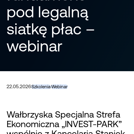
pod legalną
siatkę płac –
webinar
22.05.2026
Szkolenia
Webinar
Wałbrzyska Specjalna Strefa
Ekonomiczna „INVEST-PARK”
wspólnie z Kancelarią Staniek