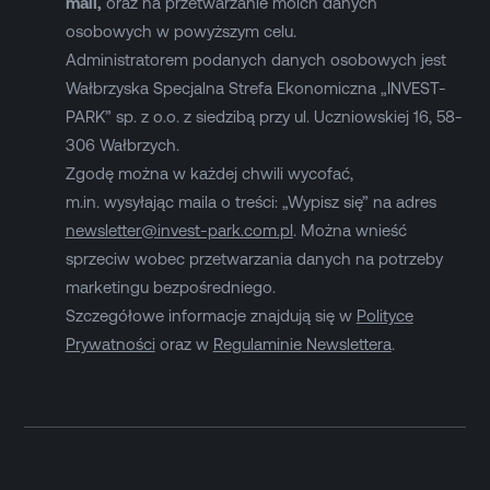
mail,
oraz na przetwarzanie moich danych
osobowych w powyższym celu.
Administratorem podanych danych osobowych jest
Wałbrzyska Specjalna Strefa Ekonomiczna „INVEST-
PARK” sp. z o.o. z siedzibą przy ul. Uczniowskiej 16, 58-
306 Wałbrzych.
Zgodę można w każdej chwili wycofać,
m.in. wysyłając maila o treści: „Wypisz się” na adres
newsletter@invest-park.com.pl
. Można wnieść
sprzeciw wobec przetwarzania danych na potrzeby
marketingu bezpośredniego.
Szczegółowe informacje znajdują się w
Polityce
Prywatności
oraz w
Regulaminie Newslettera
.