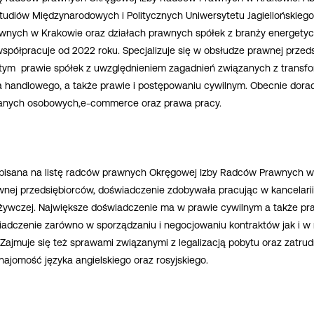
 Studiów Międzynarodowych i Politycznych Uniwersytetu Jagielloński
wnych w Krakowie oraz działach prawnych spółek z branży energety
współpracuje od 2022 roku. Specjalizuje się w obsłudze prawnej przed
tym prawie spółek z uwzględnieniem zagadnień związanych z transf
 handlowego, a także prawie i postępowaniu cywilnym. Obecnie dora
danych osobowych,e-commerce oraz prawa pracy.
pisana na listę radców prawnych Okręgowej Izby Radców Prawnych we 
nej przedsiębiorców, doświadczenie zdobywała pracując w kancelarii
ożywczej. Największe doświadczenie ma w prawie cywilnym a także p
iadczenie zarówno w sporządzaniu i negocjowaniu kontraktów jak i w
ajmuje się też sprawami związanymi z legalizacją pobytu oraz zatr
najomość języka angielskiego oraz rosyjskiego.