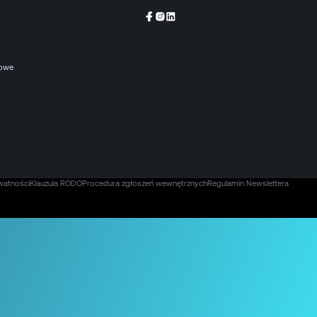
kowe
watności
Klauzula RODO
Procedura zgłoszeń wewnętrznych
Regulamin Newslettera