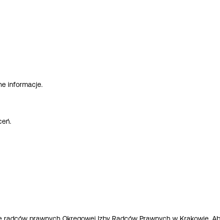
lne informacje.
ceń.
stę radców prawnych Okręgowej Izby Radców Prawnych w Krakowie. A