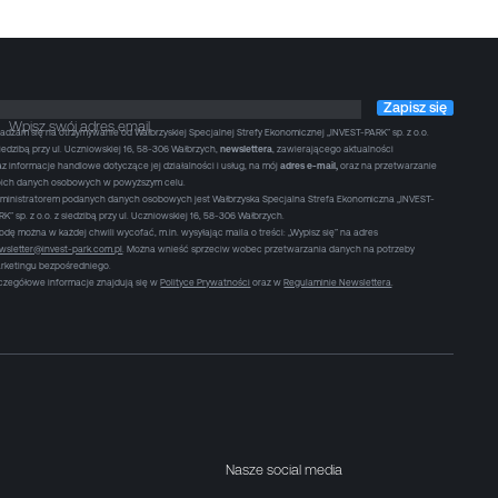
Zapisz się
Wpisz swój adres email
adzam się na otrzymywanie od Wałbrzyskiej Specjalnej Strefy Ekonomicznej „INVEST-PARK” sp. z o.o.
siedzibą przy ul. Uczniowskiej 16, 58-306 Wałbrzych,
newslettera
, zawierającego aktualności
az informacje handlowe dotyczące jej działalności i usług, na mój
adres e-mail,
oraz na przetwarzanie
ich danych osobowych w powyższym celu.
ministratorem podanych danych osobowych jest Wałbrzyska Specjalna Strefa Ekonomiczna „INVEST-
RK” sp. z o.o. z siedzibą przy ul. Uczniowskiej 16, 58-306 Wałbrzych.
odę można w każdej chwili wycofać, m.in. wysyłając maila o treści: „Wypisz się” na adres
wsletter@invest-park.com.pl
. Można wnieść sprzeciw wobec przetwarzania danych na potrzeby
rketingu bezpośredniego.
czegółowe informacje znajdują się w
Polityce Prywatności
oraz w
Regulaminie Newslettera
.
Nasze social media