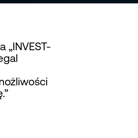
a „INVEST-
egal
możliwości
.”