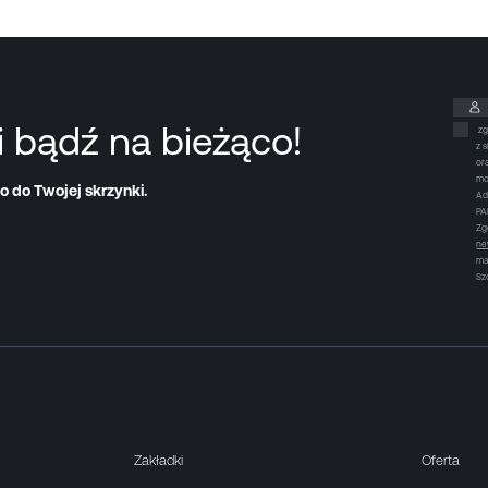
i bądź na bieżąco!
zg
z 
or
mo
o do Twojej skrzynki.
Ad
PA
Zg
ne
ma
Sz
Zakładki
Oferta