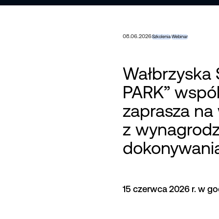
08.06.2026
Szkolenia
Webinar
Wałbrzyska 
PARK” wspóln
zaprasza na 
z wynagrodz
dokonywania
15 czerwca 2026 r. w god