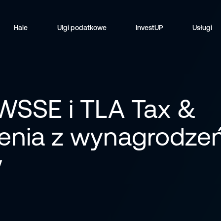
Hale
Ulgi podatkowe
InvestUP
Usługi
WSSE i TLA Tax &
cenia z wynagrodze
w