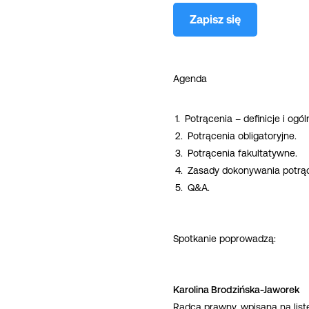
Zapisz się
Agenda
Potrącenia – definicje i ogó
Potrącenia obligatoryjne.
Potrącenia fakultatywne.
Zasady dokonywania potrą
Q&A.
Spotkanie poprowadzą:
Karolina Brodzińska-Jaworek
Radca prawny, wpisana na li