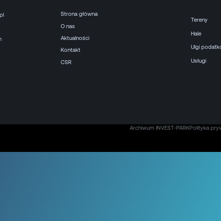
Strona główna
pl
Tereny
O nas
Hale
Aktualności
h
Ulgi podat
Kontakt
Usługi
CSR
Archiwum INVEST-PARK
Polityka pry