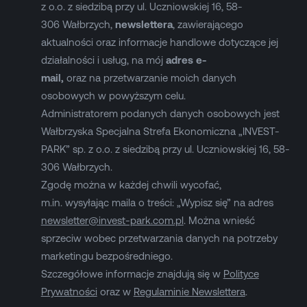
z o.o. z siedzibą przy ul. Uczniowskiej 16, 58-
306 Wałbrzych,
newslettera
, zawierającego
aktualności oraz informacje handlowe dotyczące jej
działalności i usług, na mój
adres e-
mail,
oraz na przetwarzanie moich danych
osobowych w powyższym celu.
Administratorem podanych danych osobowych jest
Wałbrzyska Specjalna Strefa Ekonomiczna „INVEST-
PARK” sp. z o.o. z siedzibą przy ul. Uczniowskiej 16, 58-
306 Wałbrzych.
Zgodę można w każdej chwili wycofać,
m.in. wysyłając maila o treści: „Wypisz się” na adres
newsletter@invest-park.com.pl
. Można wnieść
sprzeciw wobec przetwarzania danych na potrzeby
marketingu bezpośredniego.
Szczegółowe informacje znajdują się w
Polityce
Prywatności
oraz w
Regulaminie Newslettera
.