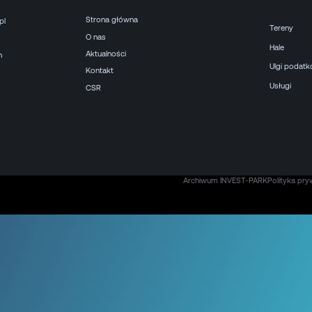
Strona główna
pl
Tereny
O nas
Hale
Aktualności
h
Ulgi podat
Kontakt
Usługi
CSR
Archiwum INVEST-PARK
Polityka pry