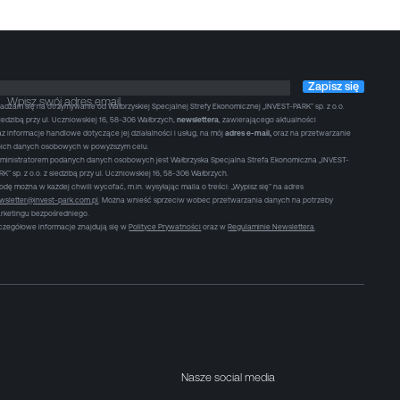
Zapisz się
Wpisz swój adres email
adzam się na otrzymywanie od Wałbrzyskiej Specjalnej Strefy Ekonomicznej „INVEST-PARK” sp. z o.o.
siedzibą przy ul. Uczniowskiej 16, 58-306 Wałbrzych,
newslettera
, zawierającego aktualności
az informacje handlowe dotyczące jej działalności i usług, na mój
adres e-mail,
oraz na przetwarzanie
ich danych osobowych w powyższym celu.
ministratorem podanych danych osobowych jest Wałbrzyska Specjalna Strefa Ekonomiczna „INVEST-
RK” sp. z o.o. z siedzibą przy ul. Uczniowskiej 16, 58-306 Wałbrzych.
odę można w każdej chwili wycofać, m.in. wysyłając maila o treści: „Wypisz się” na adres
wsletter@invest-park.com.pl
. Można wnieść sprzeciw wobec przetwarzania danych na potrzeby
rketingu bezpośredniego.
czegółowe informacje znajdują się w
Polityce Prywatności
oraz w
Regulaminie Newslettera
.
Nasze social media