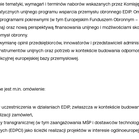
ie tematyki, wymagań i terminów naborów wskazanych przez Komisję E
tycznych unijnego programu wsparcia przemysłu obronnego EDIP. O
z programami pokrewnymi (w tym Europejskim Funduszem Obronnym – 
iną) oraz nową perspektywą finansowania unijnego i możliwościami sk
emysł obronny.
ymianę opinii przedsiębiorców, innowatorów i przedstawicieli administ
z instrumentów unijnych oraz potrzeb w kontekście budowania odporn
kcyjnej europejskiej bazy przemysłowej.
 jest m.in. omówienie:
 uczestniczenia w działaniach EDIP, zwłaszcza w kontekście budowan
lizacji zamówień,
cy transgranicznej (w tym zaangażowania MŚP i dostawców technologii
ch (EDPCI) jako ścieżki realizacji projektów w interesie ogólnoeurope