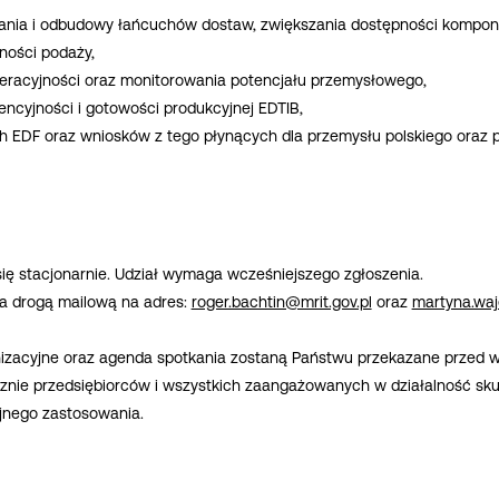
ania i odbudowy łańcuchów dostaw, zwiększania dostępności kompon
ności podaży,
operacyjności oraz monitorowania potencjału przemysłowego,
ncyjności i gotowości produkcyjnej EDTIB,
h EDF oraz wniosków z tego płynących dla przemysłu polskiego oraz 
ę stacjonarnie. Udział wymaga wcześniejszego zgłoszenia.
ia drogą mailową na adres:
roger.bachtin@mrit.gov.pl
oraz
martyna.waj
izacyjne oraz agenda spotkania zostaną Państwu przekazane przed 
znie przedsiębiorców i wszystkich zaangażowanych w działalność sku
jnego zastosowania.