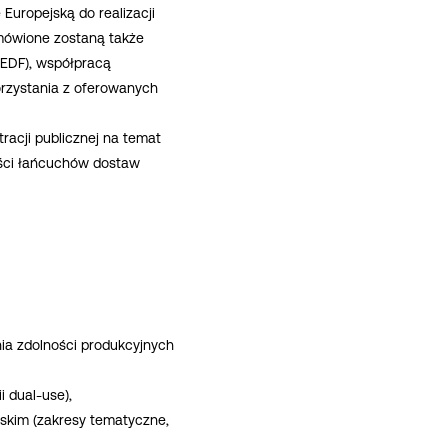
uropejską do realizacji
mówione zostaną także
EDF), współpracą
orzystania z oferowanych
racji publicznej na temat
ości łańcuchów dostaw
ia zdolności produkcyjnych
 dual-use),
jskim (zakresy tematyczne,