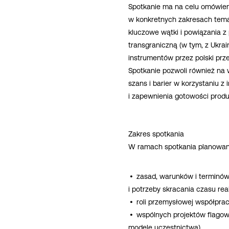
Spotkanie ma na celu omówien
w konkretnych zakresach tema
kluczowe wątki i powiązania 
transgraniczną (w tym, z Ukra
instrumentów przez polski prz
Spotkanie pozwoli również na w
szans i barier w korzystaniu 
i zapewnienia gotowości produ
Zakres spotkania
W ramach spotkania planowane
zasad, warunków i terminów
i potrzeby skracania czasu rea
roli przemysłowej współpra
wspólnych projektów flagowy
modele uczestnictwa),