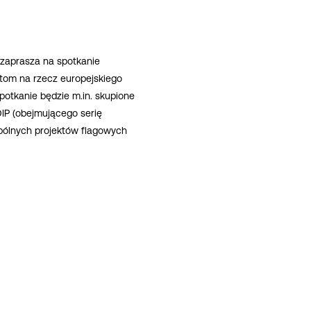
 zaprasza na spotkanie
tom na rzecz europejskiego
otkanie będzie m.in. skupione
IP (obejmującego serię
pólnych projektów flagowych