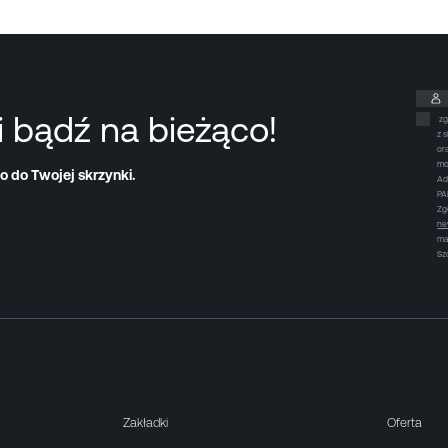
i bądź na bieżąco!
zg
z 
or
mo
o do Twojej skrzynki.
Ad
PA
Zg
ne
ma
Sz
Zakładki
Oferta