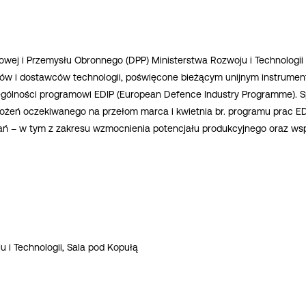
owej i Przemysłu Obronnego (DPP) Ministerstwa Rozwoju i Technologii
ców i dostawców technologii, poświęcone bieżącym unijnym instrumen
gólności programowi EDIP (European Defence Industry Programme). Sp
łożeń oczekiwanego na przełom marca i kwietnia br. programu prac ED
ań – w tym z zakresu wzmocnienia potencjału produkcyjnego oraz ws
u i Technologii, Sala pod Kopułą