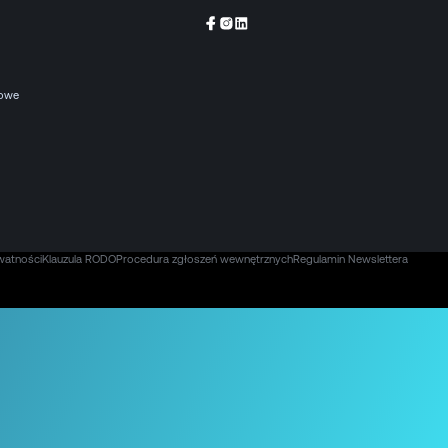
kowe
watności
Klauzula RODO
Procedura zgłoszeń wewnętrznych
Regulamin Newslettera