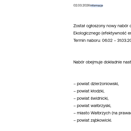
02.03.2026
Informacje
Został ogłoszony nowy nabór d
Ekologicznego (efektywność en
Termin naboru: 06.02 – 31.03.20
Nabór obejmuje dokładnie nast
– powiat dzierżoniowski,
– powiat kłodzki,
– powiat świdnicki,
– powiat wałbrzyski,
– miasto Wałbrzych (na prawa
– powiat ząbkowicki.