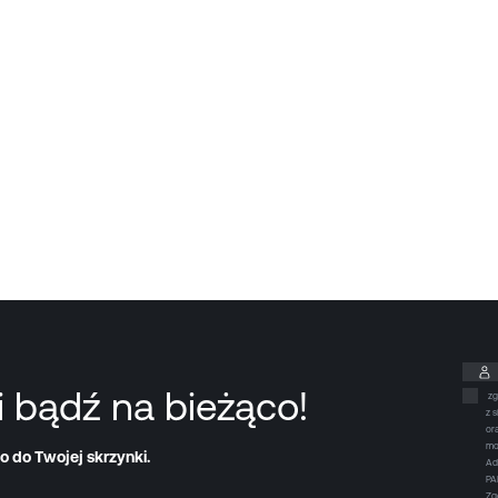
i bądź na bieżąco!
zg
z 
or
mo
o do Twojej skrzynki.
Ad
PA
Zg