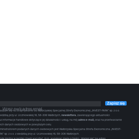
Zapisz się
Wpisz swój adres email
adzam się na otrzymywanie od Wałbrzyskiej Specjalnej Strefy Ekonomicznej „INVEST-PARK” sp. z o.o.
siedzibą przy ul. Uczniowskiej 16, 58-306 Wałbrzych,
newslettera
, zawierającego aktualności
az informacje handlowe dotyczące jej działalności i usług, na mój
adres e-mail,
oraz na przetwarzanie
ich danych osobowych w powyższym celu.
ministratorem podanych danych osobowych jest Wałbrzyska Specjalna Strefa Ekonomiczna „INVEST-
RK” sp. z o.o. z siedzibą przy ul. Uczniowskiej 16, 58-306 Wałbrzych.
odę można w każdej chwili wycofać, m.in. wysyłając maila o treści: „Wypisz się” na adres