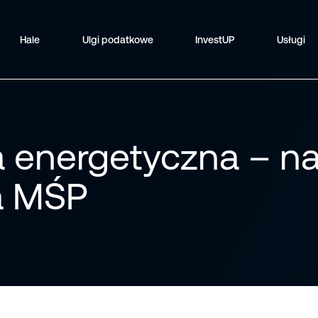
Hale
Ulgi podatkowe
InvestUP
Usługi
a energetyczna – n
a MŚP