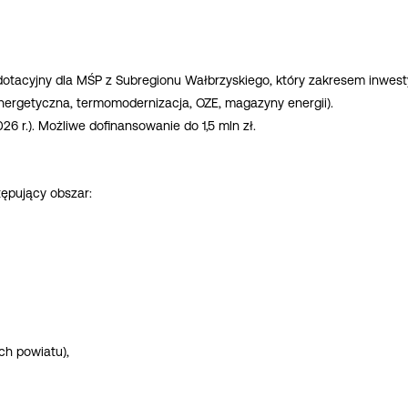
otacyjny dla MŚP z Subregionu Wałbrzyskiego, który zakresem inwestyc
ergetyczna, termomodernizacja, OZE, magazyny energii).
26 r.). Możliwe dofinansowanie do 1,5 mln zł.
ępujący obszar:
ch powiatu),