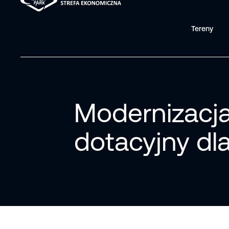
Tereny
Modernizacj
dotacyjny dl