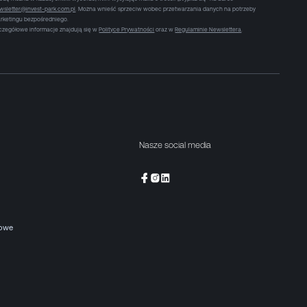
wsletter@invest-park.com.pl
. Można wnieść sprzeciw wobec przetwarzania danych na potrzeby
rketingu bezpośredniego.
czegółowe informacje znajdują się w
Polityce Prywatności
oraz w
Regulaminie Newslettera
.
Nasze social media
kowe