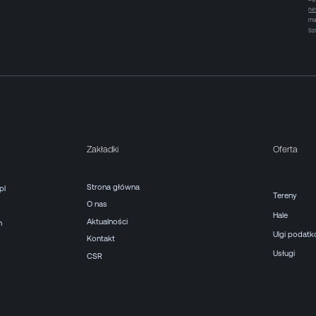
ne
ma
Sz
Zakładki
Oferta
Strona główna
pl
Tereny
O nas
Hale
Aktualności
h
Ulgi podat
Kontakt
Usługi
CSR