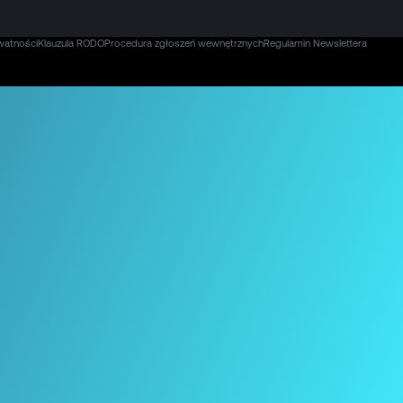
watności
Klauzula RODO
Procedura zgłoszeń wewnętrznych
Regulamin Newslettera