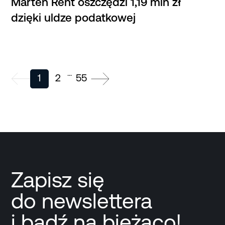
Marten Rent oszczędzi 1,19 mln zł
dzięki uldze podatkowej
...
1
2
55
Zapisz się
do newslettera
i bądź na bieżąco!