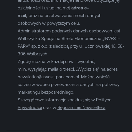
aktualności oraz informacje handlowe dotyczące jej
działalności i usług, na mój
adres e-
mail,
oraz na przetwarzanie moich danych
osobowych w powyższym celu.
Administratorem podanych danych osobowych jest
Wałbrzyska Specjalna Strefa Ekonomiczna „INVEST-
PARK” sp. z o.o. z siedzibą przy ul. Uczniowskiej 16, 58-
306 Wałbrzych.
Zgodę można w każdej chwili wycofać,
m.in. wysyłając maila o treści: „Wypisz się” na adres
newsletter@invest-park.com.pl
. Można wnieść
sprzeciw wobec przetwarzania danych na potrzeby
marketingu bezpośredniego.
Szczegółowe informacje znajdują się w
Polityce
Prywatności
oraz w
Regulaminie Newslettera
.