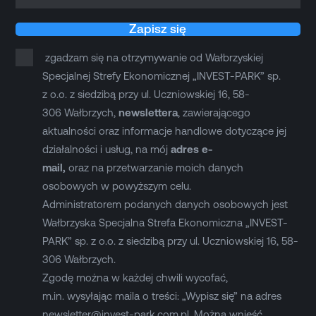
Zapisz się
zgadzam się na otrzymywanie od Wałbrzyskiej
Specjalnej Strefy Ekonomicznej „INVEST-PARK” sp.
z o.o. z siedzibą przy ul. Uczniowskiej 16, 58-
306 Wałbrzych,
newslettera
, zawierającego
aktualności oraz informacje handlowe dotyczące jej
działalności i usług, na mój
adres e-
mail,
oraz na przetwarzanie moich danych
osobowych w powyższym celu.
Administratorem podanych danych osobowych jest
Wałbrzyska Specjalna Strefa Ekonomiczna „INVEST-
PARK” sp. z o.o. z siedzibą przy ul. Uczniowskiej 16, 58-
306 Wałbrzych.
Zgodę można w każdej chwili wycofać,
m.in. wysyłając maila o treści: „Wypisz się” na adres
newsletter@invest-park.com.pl
. Można wnieść