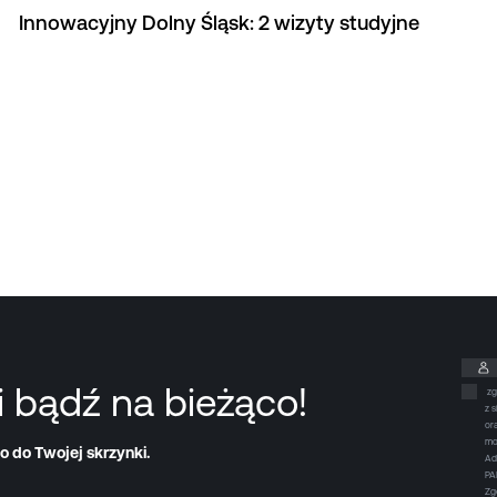
Innowacyjny Dolny Śląsk: 2 wizyty studyjne
i bądź na bieżąco!
zg
z 
or
mo
o do Twojej skrzynki.
Ad
PA
Zg