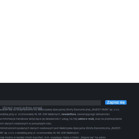
Zapisz się
Wpisz swój adres email
adzam się na otrzymywanie od Wałbrzyskiej Specjalnej Strefy Ekonomicznej „INVEST-PARK” sp. z o.o.
siedzibą przy ul. Uczniowskiej 16, 58-306 Wałbrzych,
newslettera
, zawierającego aktualności
az informacje handlowe dotyczące jej działalności i usług, na mój
adres e-mail,
oraz na przetwarzanie
ich danych osobowych w powyższym celu.
ministratorem podanych danych osobowych jest Wałbrzyska Specjalna Strefa Ekonomiczna „INVEST-
RK” sp. z o.o. z siedzibą przy ul. Uczniowskiej 16, 58-306 Wałbrzych.
odę można w każdej chwili wycofać, m.in. wysyłając maila o treści: „Wypisz się” na adres