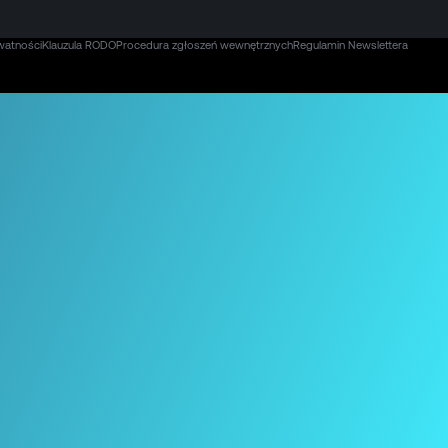
watności
Klauzula RODO
Procedura zgłoszeń wewnętrznych
Regulamin Newslettera