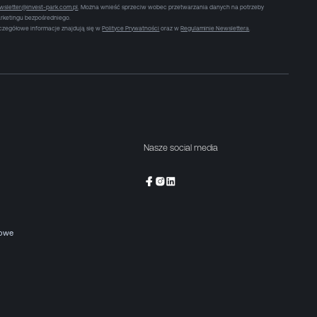
wsletter@invest-park.com.pl
. Można wnieść sprzeciw wobec przetwarzania danych na potrzeby
rketingu bezpośredniego.
czegółowe informacje znajdują się w
Polityce Prywatności
oraz w
Regulaminie Newslettera
.
Nasze social media
kowe