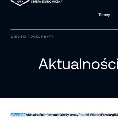
Tereny
WNIOSKI I DOKUMENTY
Aktualnośc
Wszystkie
Aktualności
Informacje
Oferty pracy
Pigułki Wiedzy
Przetargi
St