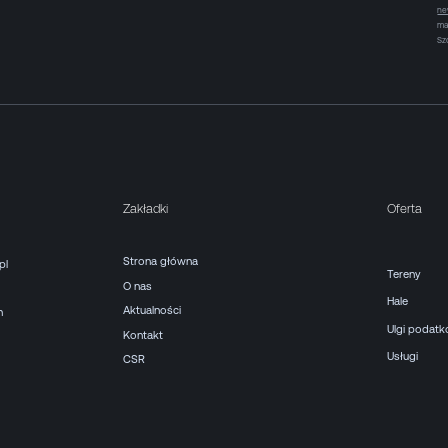
ne
ma
Sz
Zakładki
Oferta
Strona główna
pl
Tereny
O nas
Hale
Aktualności
h
Ulgi podat
Kontakt
Usługi
CSR