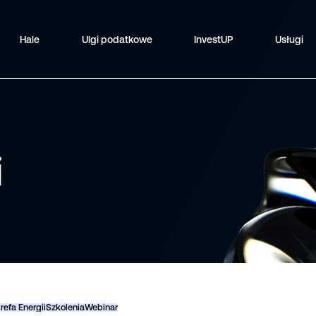
Hale
Ulgi podatkowe
InvestUP
Usługi
i
refa Energii
Szkolenia
Webinar